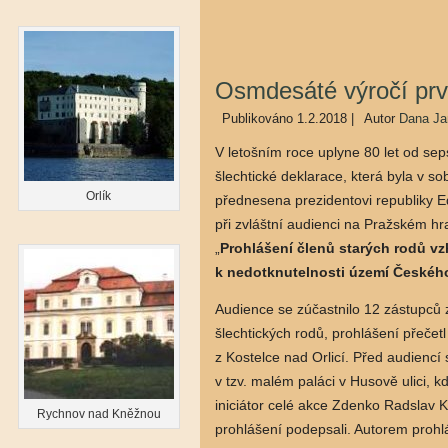
Osmdesáté výročí prvn
Publikováno
1.2.2018
|
Autor
Dana Ja
V letošním roce uplyne 80 let od sep
šlechtické deklarace, která byla v so
Orlík
přednesena prezidentovi republiky 
při zvláštní audienci na Pražském 
„
Prohlášení členů starých rodů v
k nedotknutelnosti území Českého
Audience se zúčastnilo 12 zástupců 
šlechtických rodů, prohlášení přečetl
z Kostelce nad Orlicí. Před audiencí s
v tzv. malém paláci v Husově ulici, k
iniciátor celé akce Zdenko Radslav K
Rychnov nad Kněžnou
prohlášení podepsali. Autorem prohl