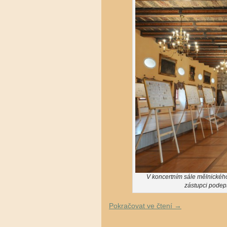
V koncertním sále mělnického
zástupci podeps
Pokračovat ve čtení
→