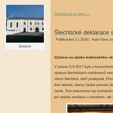
Pokračovat ve čtení
→
Šlechtické deklarace s
Publikováno
2.1.2018
|
Autor
Dana Ja
Žamberk
Výstava na zámku královského v
V sobotu 9.9.2017 byla v Koncertním
výstava šlechtických rodokmenů nesou
všech šlechticů, kteří podepsali „Pro
třetí aktivita, kterou česká zemská š
země. Text dokumentu byl zveřejněn 
jen otázka souhlasu s obsahem, ale i