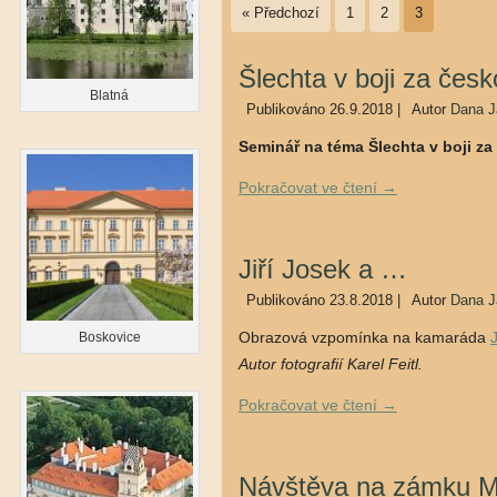
« Předchozí
1
2
3
Šlechta v boji za čes
Blatná
Publikováno
26.9.2018
|
Autor
Dana J
Seminář na téma Šlechta v boji z
Pokračovat ve čtení
→
Jiří Josek a …
Publikováno
23.8.2018
|
Autor
Dana J
Obrazová vzpomínka na kamaráda
Boskovice
Autor fotografií Karel Feitl.
Pokračovat ve čtení
→
Návštěva na zámku M