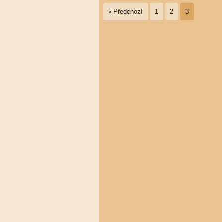
« Předchozí
1
2
3