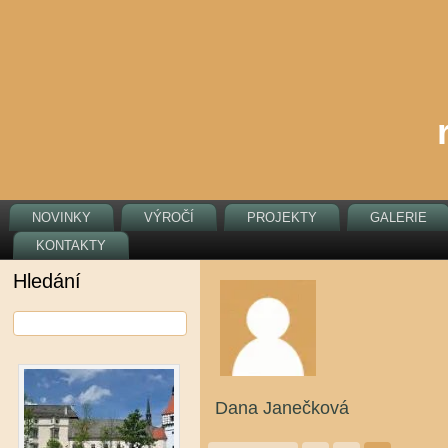
NOVINKY
VÝROČÍ
PROJEKTY
GALERIE
KONTAKTY
Hledání
Dana Janečková