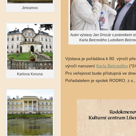
Jimramov
Autor výstavy Jan Drocár s potomkem s
Karla Belcrediho Ludvíkem Belcred
Výstava je pořádána k 80. výročí pře
výročí narození
Karla Belcrediho
(*24
Pro veřejnost bude přístupná ve dne
Karlova Koruna
Pořadatelem je spolek RODRO, z.s., 