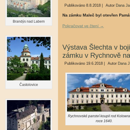
Publikováno
8.8.2018
|
Autor
Dana Ja
Na zámku Maleč byl otevřen Památ
Brandýs nad Labem
Pokračovat ve čtení
→
Výstava Šlechta v boj
zámku v Rychnově n
Publikováno
19.6.2018
|
Autor
Dana J
Častolovice
Rychnovské panství koupil rod Kolowra
roce 1640.