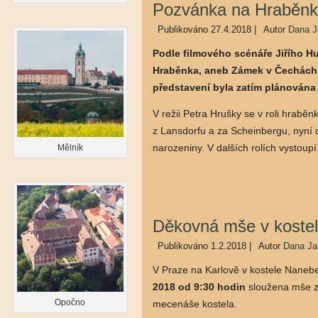
Pozvánka na Hraběnk
Publikováno
27.4.2018
|
Autor
Dana J
Podle filmového scénáře Jiřího H
Hraběnka, aneb Zámek v Čechách. 
představení byla zatím plánována 
V režii Petra Hrušky se v roli hrabě
z Lansdorfu a za Scheinbergu, nyní 
narozeniny. V dalších rolích vystoupí
Mělník
Děkovná mše v kostel
Publikováno
1.2.2018
|
Autor
Dana Ja
V Praze na Karlově v kostele Nanebe
2018 od 9:30 hodin
sloužena mše za
Opočno
mecenáše kostela.