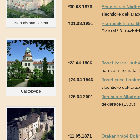
*30.03.1876
Ervin
baron
Nádhe
šlechtické deklarac
Brandýs nad Labem
†31.03.1991
František
hrabě
M
Signatář 3. šlechti
*22.04.1866
Josef
baron
Hrubý
narození. Signatář 
†24.04.1946
Josef
princ
Lobko
šlechtické deklarac
Častolovice
†26.04.2001
Jan
baron
Mladot
deklarace (1939).
*11.05.1871
Otakar
hrabě
Dobr