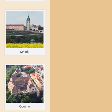
Mělník
Opočno