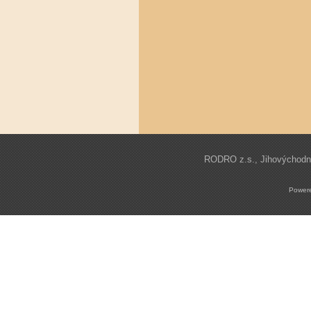
RODRO z.s., Jihovýchodní 
Power