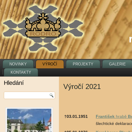
NOVINKY
VÝROČÍ
PROJEKTY
GALERIE
KONTAKTY
Hledání
Výročí 2021
†03.01.1951
František
hrabě
B
šlechtické deklarac