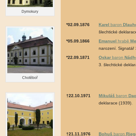
Dymokury
*02.09.1876
Karel
baron
Dlauh
šlechtické deklarac
*05.09.1866
Emanuel
hrabě
Me
narození. Signatář 
*22.09.1871
Oskar
baron
Nádh
3. šlechtické dekla
Chotěboř
†22.10.1971
Mikuláš
baron
Dac
deklarace (1939).
†21.11.1976
Bohuš
baron
Rieg