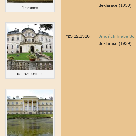
deklarace (1939).
Jimramov
*23.12.1916
Jindřich
hrabě
Sch
deklarace (1939).
Karlova Koruna