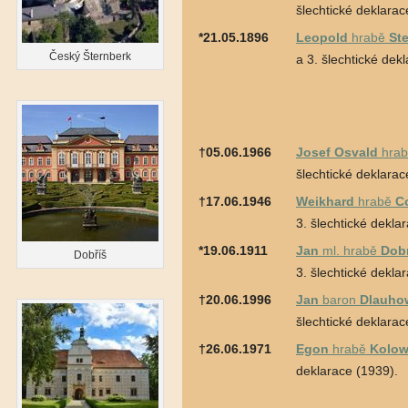
šlechtické deklarac
*21.05.1896
Leopold
hrabě
St
Český Šternberk
a 3. šlechtické dek
†05.06.1966
Josef Osvald
hra
šlechtické deklarac
†17.06.1946
Weikhard
hrabě
Co
3. šlechtické dekla
*19.06.1911
Jan
ml. hrabě
Dob
Dobříš
3. šlechtické dekla
†20.06.1996
Jan
baron
Dlauho
šlechtické deklarac
†26.06.1971
Egon
hrabě
Kolow
deklarace (1939).