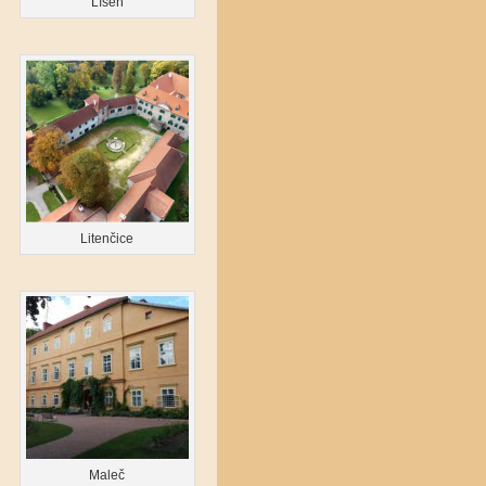
Líšeň
Litenčice
Maleč