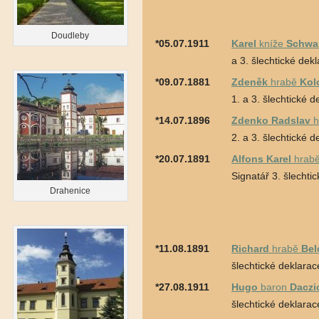
Doudleby
*05.07.1911
Karel
kníže
Schwa
a 3. šlechtické dek
*09.07.1881
Zdeněk
hrabě
Kol
1. a 3. šlechtické 
*14.07.1896
Zdenko Radslav
h
2. a 3. šlechtické 
*20.07.1891
Alfons Karel
hrab
Signatář 3. šlechti
Drahenice
*11.08.1891
Richard
hrabě
Bel
šlechtické deklarac
*27.08.1911
Hugo
baron
Daczi
šlechtické deklarac