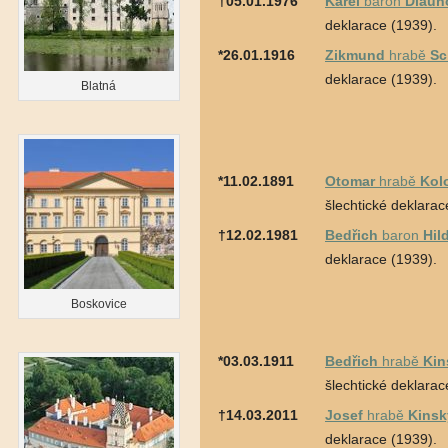
†05.01.1976
Karel
baron
Dlauh
deklarace (1939).
*26.01.1916
Zikmund
hrabě
Sc
deklarace (1939).
Blatná
*11.02.1891
Otomar
hrabě
Kol
šlechtické deklarac
†12.02.1981
Bedřich
baron
Hil
deklarace (1939).
Boskovice
*03.03.1911
Bedřich
hrabě
Kin
šlechtické deklarac
†14.03.2011
Josef
hrabě
Kinsk
deklarace (1939).