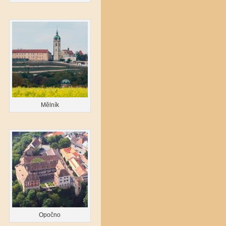
Mělník
Opočno