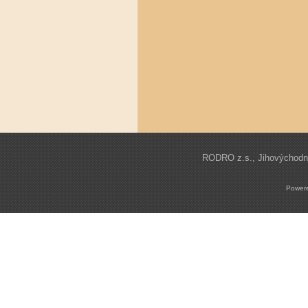
RODRO z.s., Jihovýchodní 
Power