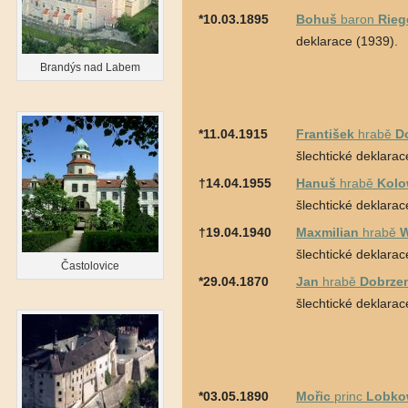
*10.03.1895
Bohuš
baron
Rieg
deklarace (1939).
Brandýs nad Labem
*11.04.1915
František
hrabě
D
šlechtické deklarac
†14.04.1955
Hanuš
hrabě
Kolo
šlechtické deklarac
†19.04.1940
Maxmilian
hrabě
W
šlechtické deklarac
Častolovice
*29.04.1870
Jan
hrabě
Dobrze
šlechtické deklarac
*03.05.1890
Mořic
princ
Lobko