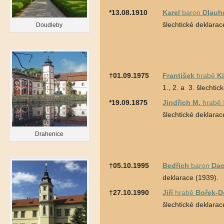
*13.08.1910
Karel
baron
Dlauh
šlechtické deklarac
Doudleby
†01.09.1975
František
hrabě
K
1., 2. a 3. šlechti
*19.09.1875
Jindřich M.
hrabě
šlechtické deklarac
Drahenice
†05.10.1995
Bedřich
baron
Dac
deklarace (1939).
†27.10.1990
Jiří
hrabě
Bořek-D
šlechtické deklarac