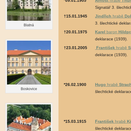
*09.01.1905
Arnošt
hrabě
Thun
Signatář 3. šlechti
†15.01.1945
Jindřich
hrabě
Do
3. šlechtické dekla
Blatná
†20.01.1975
Karel
baron
Hildp
deklarace (1939).
†23.01.2005
František
hrabě
S
deklarace (1939).
*26.02.1900
Hugo
hrabě
Strach
Boskovice
šlechtické deklarac
*15.03.1915
František
hrabě
K
šlechtické deklarac