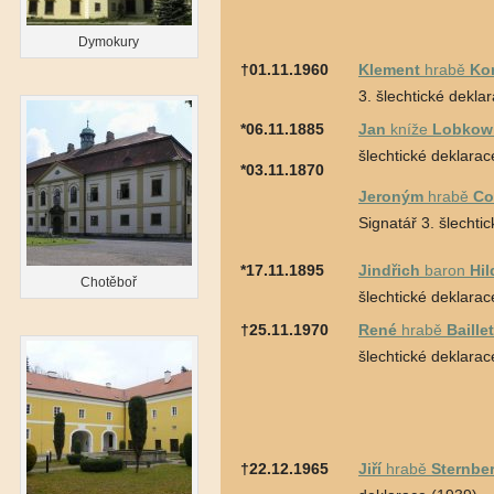
Dymokury
†01.11.1960
Klement
hrabě
Ko
3. šlechtické dekla
*06.11.1885
Jan
kníže
Lobkow
šlechtické deklarac
*03.11.1870
Jeroným
hrabě
Co
Signatář 3. šlechti
*17.11.1895
Jindřich
baron
Hil
Chotěboř
šlechtické deklarac
†25.11.1970
René
hrabě
Baille
šlechtické deklarac
†22.12.1965
Jiří
hrabě
Sternbe