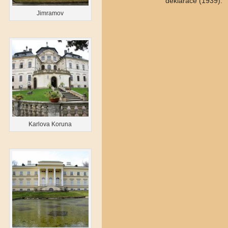
deklarace (1939).
Jimramov
Karlova Koruna