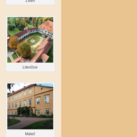
Líšeň
Litenčice
Maleč