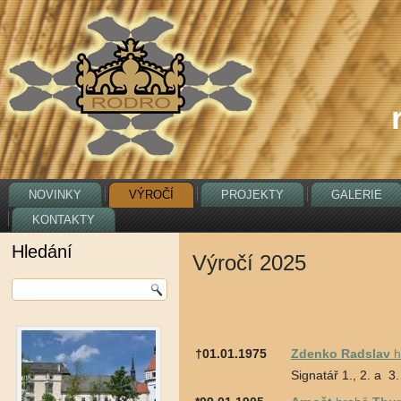
NOVINKY
VÝROČÍ
PROJEKTY
GALERIE
KONTAKTY
Hledání
Výročí 2025
†01.01.1975
Zdenko Radslav
h
Signatář 1., 2. a 3