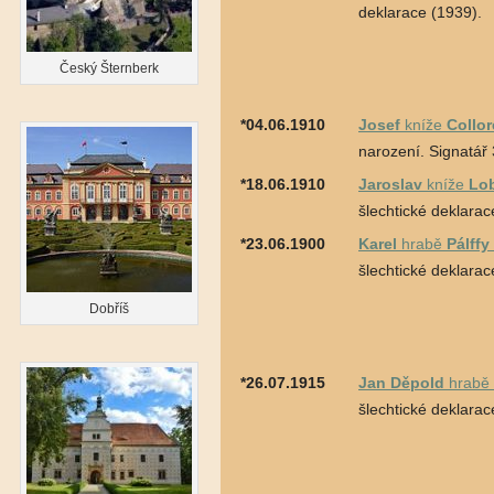
deklarace (1939).
Český Šternberk
*04.06.1910
Josef
kníže
Collo
narození. Signatář 
*18.06.1910
Jaroslav
kníže
Lo
šlechtické deklarac
*23.06.1900
Karel
hrabě
Pálffy
šlechtické deklarac
Dobříš
*26.07.1915
Jan Děpold
hrabě
šlechtické deklarac