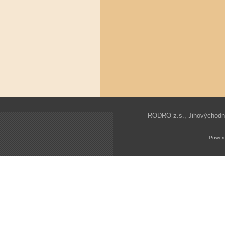
RODRO z.s., Jihovýchodní 
Power