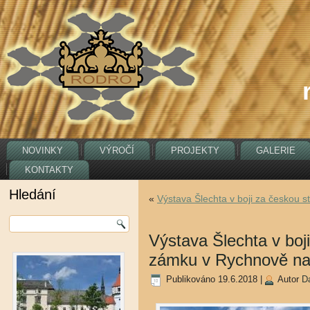
NOVINKY
VÝROČÍ
PROJEKTY
GALERIE
KONTAKTY
Hledání
«
Výstava Šlechta v boji za českou st
Výstava Šlechta v boj
zámku v Rychnově n
Publikováno
19.6.2018
|
Autor
D