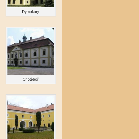
Dymokury
Chotěboř