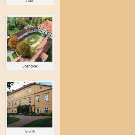
Líšeň
Litenčice
Maleč