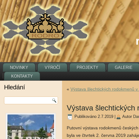
NOVINKY
VÝROČÍ
PROJEKTY
GALERIE
KONTAKTY
Hledání
«
Výstava šlechtických rodokmenů v
Výstava šlechtických
Publikováno
2.7.2019
|
Autor
Da
Putovní výstava rodokmenů českých a
byla ve čtvrtek 2. června 2019 zahá