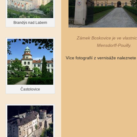
Brandýs nad Labem
Zámek Boskovice je ve vlastnic
Mensdorff-Pouilly.
Více fotografií z vernisáže naleznete
Častolovice