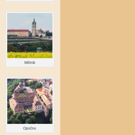
Mělník
Opočno