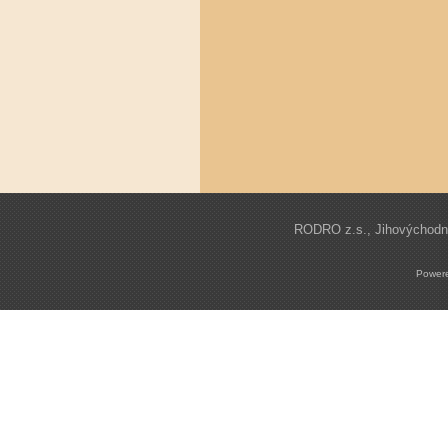
RODRO z.s., Jihovýchodní 
Power