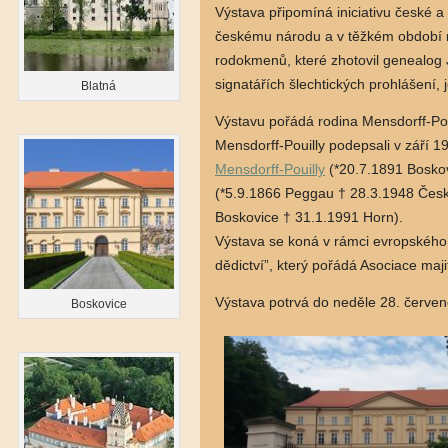
Výstava připomíná iniciativu české a 
českému národu a v těžkém období n
rodokmenů, které zhotovil genealog J
signatářích šlechtických prohlášení, 
Blatná
Výstavu pořádá rodina Mensdorff-Pou
Mensdorff-Pouilly podepsali v září 19
Mensdorff-Pouilly
(*20.7.1891 Bosko
(*5.9.1866 Peggau † 28.3.1948 Čes
Boskovice † 31.1.1991 Horn).
Výstava se koná v rámci evropského
dědictví”, který pořádá Asociace maj
Výstava potrvá do neděle 28. červe
Boskovice