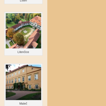
Líšeň
Litenčice
Maleč