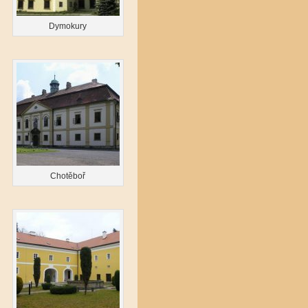
Dymokury
Chotěboř